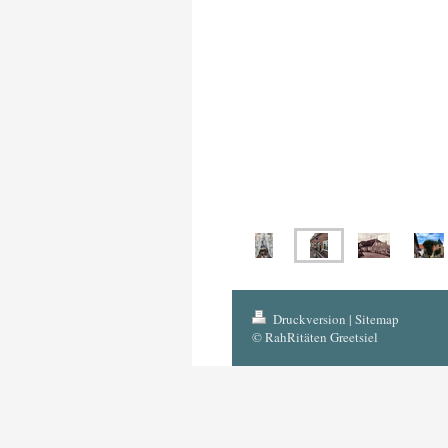
Druckversion
|
Sitemap
© RahRitäten Greetsiel